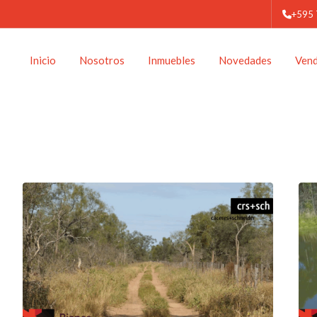
+595
Inicio
Nosotros
Inmuebles
Novedades
Ven