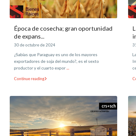
Época de cosecha; gran oportunidad
L
de expans...
i
30 de octubre de 2024
31
¿Sabías que Paraguay es uno de los mayores
L
exportadores de soja del mundo?, es el sexto
I
productor y el cuarto expor
...
c
Continue reading
C