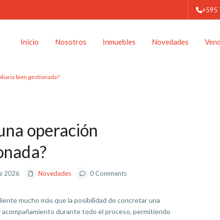
+595
Inicio
Nosotros
Inmuebles
Novedades
Ven
liaria bien gestionada?
Next
una operación
ionada?
de 2026
Novedades
0 Comments
cliente mucho más que la posibilidad de concretar una
o y acompañamiento durante todo el proceso, permitiendo