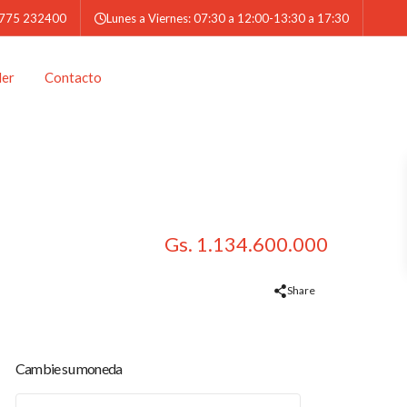
 775 232400
Lunes a Viernes: 07:30 a 12:00-13:30 a 17:30
der
Contacto
Gs. 1.134.600.000
Share
Cambie su moneda