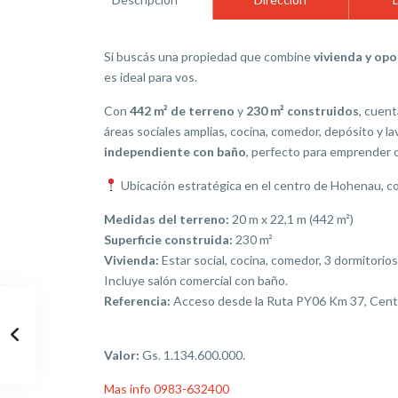
Si buscás una propiedad que combine
vivienda y op
es ideal para vos.
Con
442 m² de terreno
y
230 m² construidos
, cuent
áreas sociales amplias, cocina, comedor, depósito y 
independiente con baño
, perfecto para emprender o
Ubicación estratégica en el centro de Hohenau, c
Medidas del terreno:
20 m x 22,1 m (442 m²)
Superficie construida:
230 m²
Vivienda:
Estar social, cocina, comedor, 3 dormitorios
Incluye salón comercial con baño.
Referencia:
Acceso desde la Ruta PY06 Km 37, Cent
Valor:
Gs. 1.134.600.000.
Mas info 0983-632400